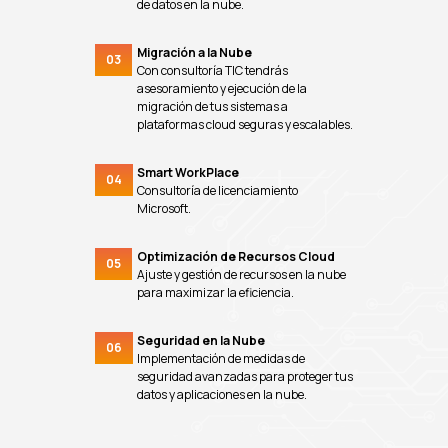
de datos en la nube.
Migración a la Nube
03
Con consultoría TIC tendrás
asesoramiento y ejecución de la
migración de tus sistemas a
plataformas cloud seguras y escalables.
Smart WorkPlace
04
Consultoría de licenciamiento
Microsoft.
Optimización de Recursos Cloud
05
Ajuste y gestión de recursos en la nube
para maximizar la eficiencia.
Seguridad en la Nube
06
Implementación de medidas de
seguridad avanzadas para proteger tus
datos y aplicaciones en la nube.